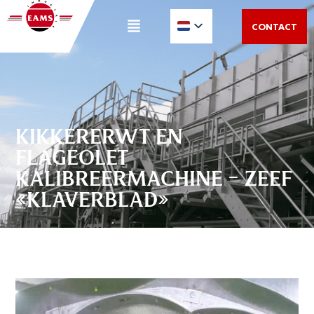
CONTACT
KIKKERERWT EN
FLAGEOLET
KALIBREERMACHINE – ZEEF
«KLAVERBLAD»