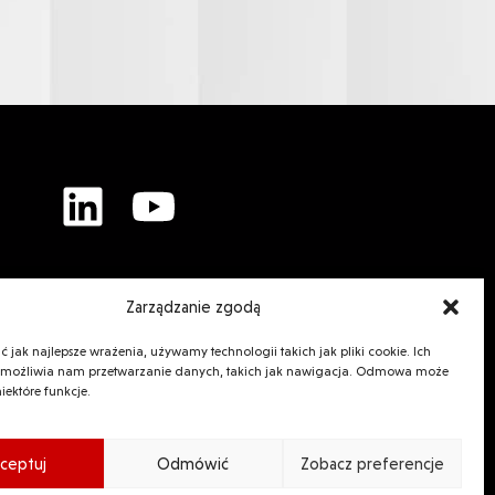
Zarządzanie zgodą
 jak najlepsze wrażenia, używamy technologii takich jak pliki cookie. Ich
umożliwia nam przetwarzanie danych, takich jak nawigacja. Odmowa może
iektóre funkcje.
rzemysłowe Kervilou
le Route de Rosporden
mper, Francja
ceptuj
Odmówić
Zobacz preferencje