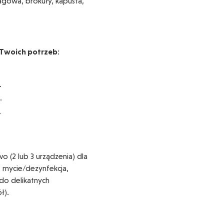
agowa, brokuły, kapusta,
Twoich potrzeb:
.
.
.
o (2 lub 3 urządzenia) dla
 mycie/dezynfekcja,
 do delikatnych
ł).