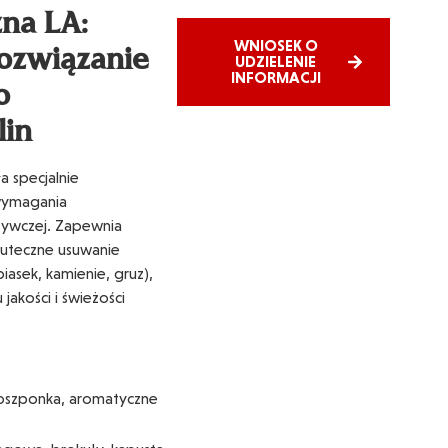
na LA:
WNIOSEK O
rozwiązanie
UDZIELENIE
INFORMACJI
o
lin
 specjalnie
wymagania
żywczej. Zapewnia
skuteczne usuwanie
asek, kamienie, gruz),
akości i świeżości
, roszponka, aromatyczne