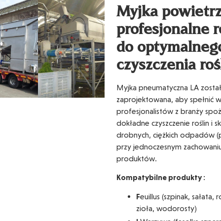
Myjka powietrz
profesjonalne 
do optymalneg
czyszczenia roś
Myjka pneumatyczna LA została
zaprojektowana, aby spełnić 
profesjonalistów z branży spo
dokładne czyszczenie roślin i 
drobnych, ciężkich odpadów (pi
przy jednoczesnym zachowaniu j
produktów.
Kompatybilne produkty :
F
euillus (szpinak, sałata
zioła, wodorosty)