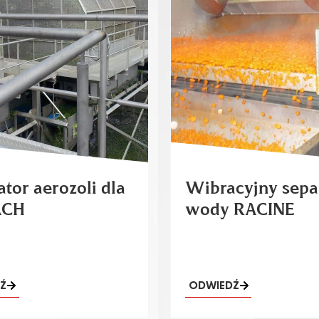
tor aerozoli dla
Wibracyjny sepa
ACH
wody RACINE
Ź
ODWIEDŹ