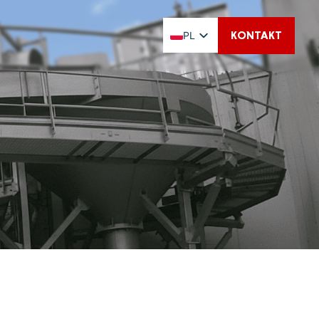
KONTAKT
PL
FR
EN
ES
NL