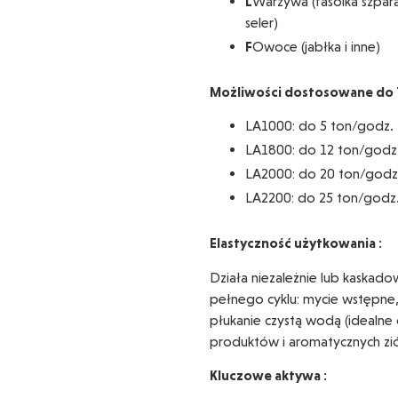
L
Warzywa (fasolka szpar
seler)
F
Owoce (jabłka i inne)
Możliwości dostosowane do 
LA1000: do 5 ton/godz.
LA1800: do 12 ton/godz
LA2000: do 20 ton/godz
LA2200: do 25 ton/godz
Elastyczność użytkowania :
Działa niezależnie lub kaskadow
pełnego cyklu: mycie wstępne,
płukanie czystą wodą (idealne
produktów i aromatycznych zió
Kluczowe aktywa :